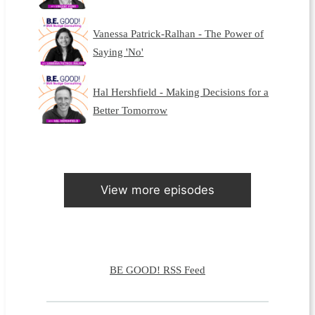
Vanessa Patrick-Ralhan - The Power of
Saying 'No'
Hal Hershfield - Making Decisions for a
Better Tomorrow
View more episodes
BE GOOD! RSS Feed