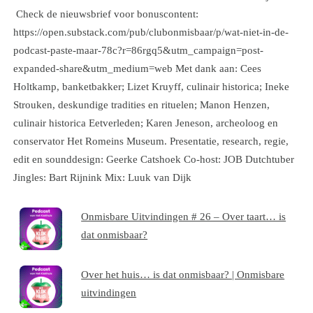
Check de nieuwsbrief voor bonuscontent:
https://open.substack.com/pub/clubonmisbaar/p/wat-niet-in-de-
podcast-paste-maar-78c?r=86rgq5&utm_campaign=post-
expanded-share&utm_medium=web Met dank aan: Cees
Holtkamp, banketbakker; Lizet Kruyff, culinair historica; Ineke
Strouken, deskundige tradities en rituelen; Manon Henzen,
culinair historica Eetverleden; Karen Jeneson, archeoloog en
conservator Het Romeins Museum. Presentatie, research, regie,
edit en sounddesign: Geerke Catshoek Co-host: JOB Dutchtuber
Jingles: Bart Rijnink Mix: Luuk van Dijk
Onmisbare Uitvindingen # 26 – Over taart… is
dat onmisbaar?
Over het huis… is dat onmisbaar? | Onmisbare
uitvindingen