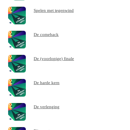
Spelen met tegenwind
De comeback
De (voorlopige) finale
De harde kern
De verlenging